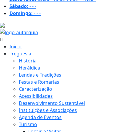
Sábado:
-
-
-
Domingo:
-
-
-
15.5 ºC
Início
Freguesia
História
Heráldica
Lendas e Tradições
Festas e Romarias
Caracterização
Acessibilidades
Desenvolvimento Sustentável
Instituições e Associações
Agenda de Eventos
Turismo
Locais a Visitar