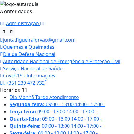
A obter dados...
Administração
junta.figueiralorvao@gmail.com
Queimas e Queimadas
Dia da Defesa Nacional
Autoridade Nacional de Emergência e Proteção Civil
Serviço Nacional de Saúde
Covid-19 - Informações
*
+351 239 472 732
Horários
Dia
Manhã
Tarde
Atendimento
Segunda-feira:
09:00 - 13:00
14:00 - 17:00
-
Terça-feira:
09:00 - 13:00
14:00 - 17:00
-
Quarta-feira:
09:00 - 13:00
14:00 - 17:00
-
Quinta-feira:
09:00 - 13:00
14:00 - 17:00
-
Sexta-feira:
09:00 - 13:00
14:00 - 17:00
-