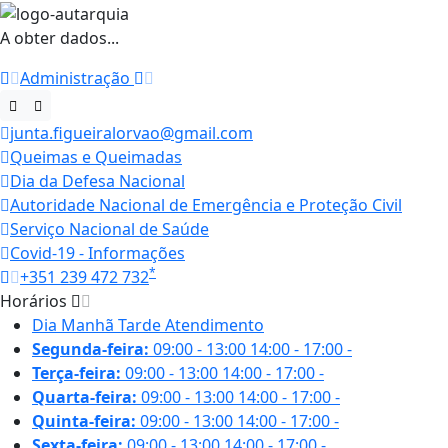
A obter dados...
Administração
junta.figueiralorvao@gmail.com
Queimas e Queimadas
Dia da Defesa Nacional
Autoridade Nacional de Emergência e Proteção Civil
Serviço Nacional de Saúde
Covid-19 - Informações
*
+351 239 472 732
Horários
Dia
Manhã
Tarde
Atendimento
Segunda-feira:
09:00 - 13:00
14:00 - 17:00
-
Terça-feira:
09:00 - 13:00
14:00 - 17:00
-
Quarta-feira:
09:00 - 13:00
14:00 - 17:00
-
Quinta-feira:
09:00 - 13:00
14:00 - 17:00
-
Sexta-feira:
09:00 - 13:00
14:00 - 17:00
-