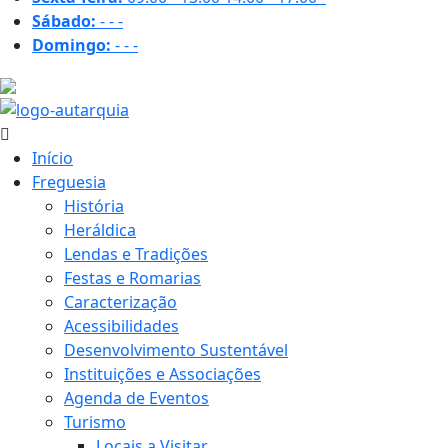
Sábado:
-
-
-
Domingo:
-
-
-
30.2 ºC
Início
Freguesia
História
Heráldica
Lendas e Tradições
Festas e Romarias
Caracterização
Acessibilidades
Desenvolvimento Sustentável
Instituições e Associações
Agenda de Eventos
Turismo
Locais a Visitar